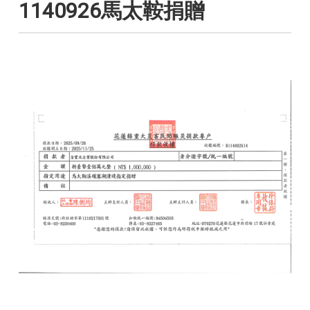
1140926馬太鞍捐贈