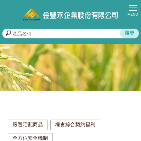
嚴選宅配商品
糧食綜合契約福利
全方位安全機制