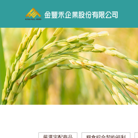
嚴選宅配商品
糧食綜合契約福利