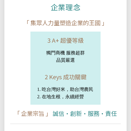
企業理念
「 集眾人力量塑造企業的王國 」
3 A+ 超優等級
獨門商機 服務超群
品質嚴選
2 Keys 成功關鍵
1. 吃台灣好米，助台灣農民
2. 在地生根，永續經營
「 企業宗旨 」
誠信•創新•服務•責任