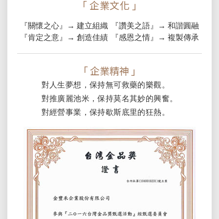
「 企業文化 」
『關懷之心』→ 建立組織
『讚美之語』→ 和諧圓融
『肯定之意』→ 創造佳績
『感恩之情』→ 複製傳承
「 企業精神 」
對人生夢想，保持無可救藥的樂觀。
對推廣麗池米，保持莫名其妙的興奮。
對經營事業，保持歇斯底里的狂熱。