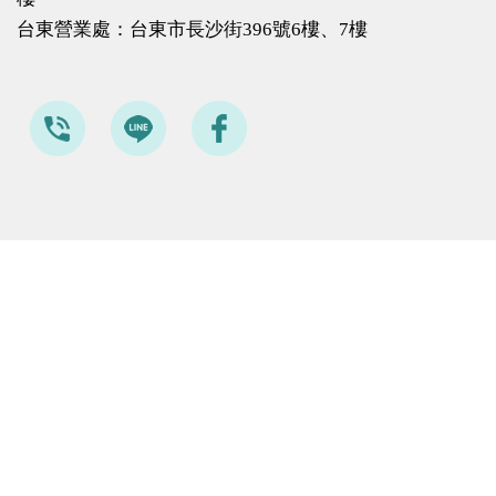
台東營業處：台東市長沙街396號6樓、7樓