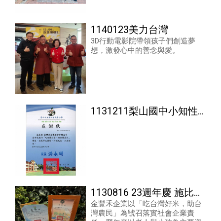
間。
1140123美力台灣
3D行動電影院帶領孩子們創造夢
想，激發心中的善念與愛。
1131211梨山國中小知性
教育
1130816 23週年慶 施比受
金豐禾企業以「吃台灣好米，助台
更有福
灣農民」為號召落實社會企業責