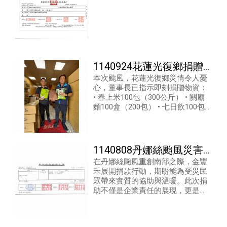
1140924花蓮光復鄉捐贈
本次颱風，花蓮光復鄉災情令人憂
物資
心，董事長已指示即刻捐贈物資：
• 春上米100包（300公斤） • 關廟
麵100盒（200包） • 七日飲100包
（1400份） 物資已訂購，將火速送
達災區
1140808丹娜絲颱風災害
在丹娜絲颱風重創南部之際，金豐
捐款
禾展開捐款行動，期盼能為受災民
眾帶來實質的協助與溫暖。此次捐
助不僅是企業責任的展現，更是讓
愛化為災後重建的重要力量。