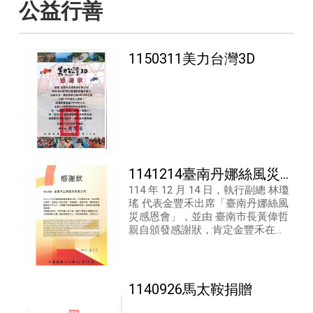
公益行善
1150311美力台灣3D
1141214臺南丹娜絲風災
114 年 12 月 14 日，執行副總 林瓊
感恩會
瑤 代表金豐禾出席「臺南丹娜絲風
災感恩會」，並由 臺南市長黃偉哲
親自頒發感謝狀，肯定金豐禾在風
災關懷與社會公益上的實際付出。
1140926馬太鞍捐贈