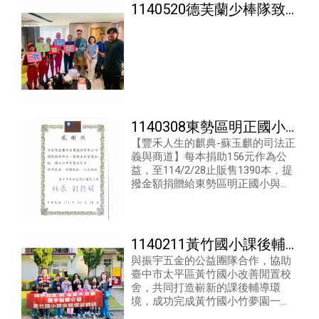
1140520德芙蘭少棒隊致
謝
1140308東勢區明正國小
【豐禾人生的麒典-蘇玉麒的司法正
與台中兒少之家捐贈
義與商道】每本捐助156元作為公
益，至114/2/28止販售1390本，提
撥金額捐贈給東勢區明正國小與台
中兒少之家，投入校舍與居所修
繕，讓愛心延續、讓希望發芽。
1140211黃竹國小課後輔
與振宇五金的公益團隊合作，協助
導室修繕
臺中市太平區黃竹國小改善閒置校
舍，共同打造嶄新的課後輔導環
境，成功完成黃竹國小竹夢園一樓
的修繕，為師生爭取了更多活動空