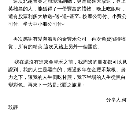
這次北越菁英之旅瓊瑤副總，更是驚喜大放送，登上
英雄島的人，能獲得了一份豐富的禮物，晚上吃飯時，
還有股票利多大放送~送~送~甚至…按摩公司付、小費公
司付、坐大中小船公司付~
再次感謝有愛與溫度的金豐禾公司，再次免費招待犒
賞，所有的精英,這次又踏上另外一個國度。
我在還沒有進來金豐禾之前，我周邊的朋友都可以見
證到，我的人生是黑白的，經過多年在金豐禾紮根、努
力之下，讓我的人生倒吃甘蔗，我下半場的人生從黑白
變彩色。再來下一站是北疆之旅見~
分享人:何
玟靜