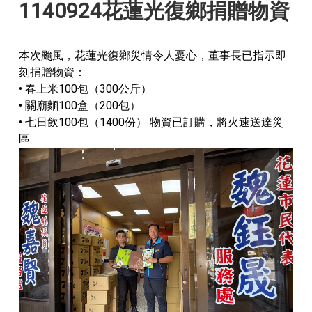
1140924花蓮光復鄉捐贈物資
本次颱風，花蓮光復鄉災情令人憂心，董事長已指示即
刻捐贈物資：
• 春上米100包（300公斤）
• 關廟麵100盒（200包）
• 七日飲100包（1400份） 物資已訂購，將火速送達災
區