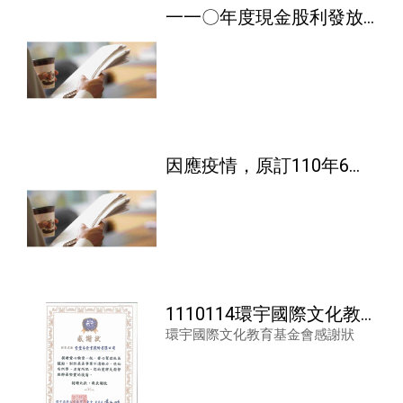
一一〇年度現金股利發放
公告
因應疫情，原訂110年6月
22日召開之股東會延期召
開
1110114環宇國際文化教
環宇國際文化教育基金會感謝狀
育基金會