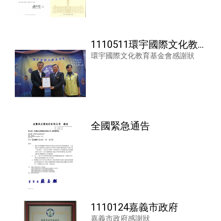
1110511環宇國際文化教
環宇國際文化教育基金會感謝狀
育基金會
全國緊急通告
1110124嘉義市政府
嘉義市政府感謝狀