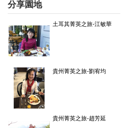
分享園地
土耳其菁英之旅-江敏華
貴州菁英之旅-劉宥均
貴州菁英之旅-趙芳延