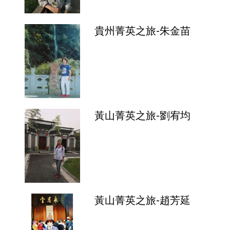
貴州菁英之旅-朱金苗
黃山菁英之旅-劉宥均
黃山菁英之旅-趙芳延