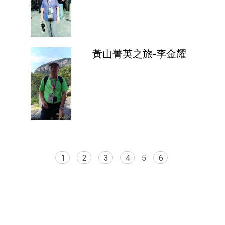
黃山菁英之旅-李金耀
1
2
3
4
5
6