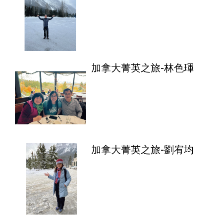
加拿大菁英之旅-林色琿
加拿大菁英之旅-劉宥均