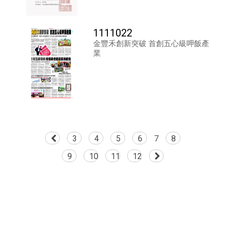
1111022
金豐禾創新突破 首創五心級呷飯產
業
3
4
5
6
7
8
9
10
11
12