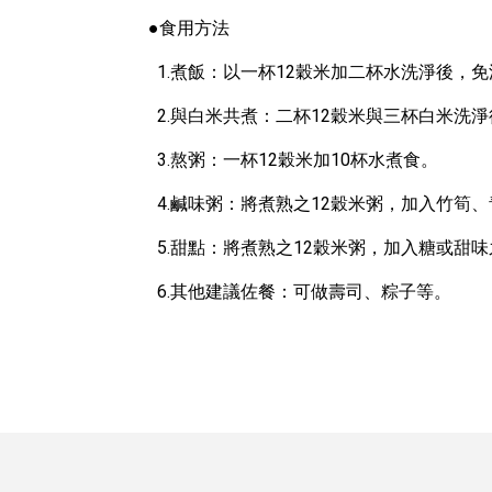
●食用方法
1.煮飯：以一杯12穀米加二杯水洗淨後，
2.與白米共煮：二杯12穀米與三杯白米洗
3.熬粥：一杯12穀米加10杯水煮食。
4.鹹味粥：將煮熟之12穀米粥，加入竹筍
5.甜點：將煮熟之12穀米粥，加入糖或甜
6.其他建議佐餐：可做壽司、粽子等。