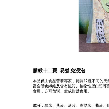
膳穀十二寶 易煮.免浸泡
本品係由食品營養專家，特調12種不同的
富含膳食纖維及含有鐵質、植物性蛋白質等
食用，亦可熬粥、煮成甜點食用。
成分：糙米、燕麥、麥片、高梁米、蕎麥、