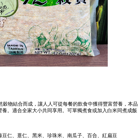
天然穀物結合而成，讓人人可從每餐的飲食中獲得豐富營養，本品
營養。適合全家大小共同享用。可單獨煮食或加入白米同煮成飯
綠豆仁、薏仁、黑米、珍珠米、南瓜子、百合、紅扁豆