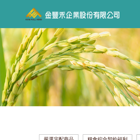
嚴選宅配商品
糧食綜合契約福利