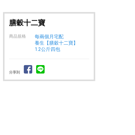
膳穀十二寶
商品規格
每兩個月宅配
養生【膳穀十二寶】
1.2公斤四包
分享到