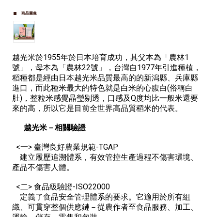
商品圖像
越光米於1955年於日本培育成功，其父本為「農林1
號」，母本為「農林22號」，台灣自1977年引進種植，
稻種都是經由日本越光米品質最高的的新潟縣、兵庫縣
進口，而此種米最大的特色就是白米的心腹白(俗稱白
肚)，整粒米感覺晶瑩剔透，口感及Q度均比一般米還要
來的高，所以它是目前全世界高品質稻米的代表。
越光米－相關驗證
<一> 臺灣良好農業規範-TGAP
建立履歷追溯體系，有效管控生產過程不傷害環境、
產品不傷害人體。
<二> 食品級驗證-ISO22000
定義了食品安全管理體系的要求。它適用於所有組
織、可貫穿整個供應鏈－從農作者至食品服務、加工、