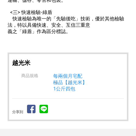
運輸、儲存、零售和包裝。
<三> 快速檢驗-綠盾
快速檢驗為唯一的「先驗後吃」技術，優於其他檢驗
法，特以具備快速、安全、互信三重意
義之「綠盾」作為區分標誌。
越光米
商品規格
每兩個月宅配
極品【越光米】
1公斤四包
分享到