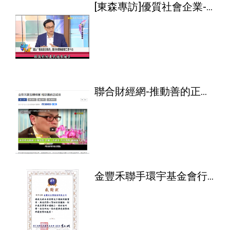
[東森專訪]優質社會企業-
金豐禾董事長
聯合財經網-推動善的正能
量
金豐禾聯手環宇基金會行
善公益助弱勢