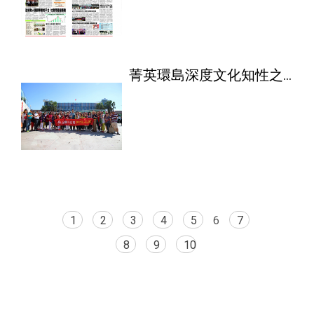
菁英環島深度文化知性之
旅
1
2
3
4
5
6
7
8
9
10