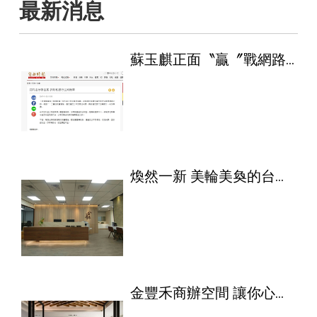
最新消息
蘇玉麒正面〝贏〞戰網路
霸凌6
煥然一新 美輪美奐的台南
服務中心
金豐禾商辦空間 讓你心靜
自然涼