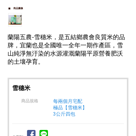
商品圖像
蘭陽五農-雪穗米，是五結鄉農會良質米的品
牌，宜蘭也是全國唯一全年一期作產區，
雪
山純淨無汙染的水源灌溉蘭陽平原營養肥沃
的土壤孕育。
雪穗米
商品規格
每兩個月宅配
極品【雪穗米】
3公斤四包