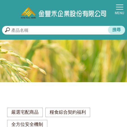
嚴選宅配商品
糧食綜合契約福利
全方位安全機制