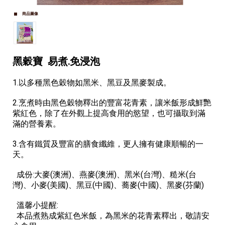
商品圖像
黑穀寶 易煮.免浸泡
1.以多種黑色穀物如黑米、黑豆及黑麥製成。
2.烹煮時由黑色穀物釋出的豐富花青素，讓米飯形成鮮艷
紫紅色，除了在外觀上提高食用的慾望，也可攝取到滿
滿的營養素。
3.含有鐵質及豐富的膳食纖維，更人擁有健康順暢的一
天。
成份:大麥(澳洲)、燕麥(澳洲)、黑米(台灣)、糙米(台
灣)、小麥(美國)、黑豆(中國)、蕎麥(中國)、黑麥(芬蘭)
溫馨小提醒:
本品煮熟成紫紅色米飯，為黑米的花青素釋出，敬請安