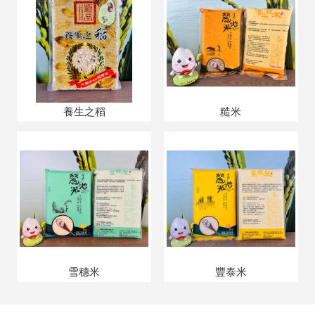
養生之稻
糙米
雪穗米
豐泰米