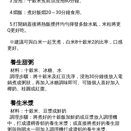
3.浸泡：十穀米煮前須浸泡60分鐘。
4.燜飯：煮好飯燜20～30分鐘食用。
5.打開鍋蓋後將熱飯攪拌均勻揮發多餘水氣，米粒將更
Q更好吃。
※建議可與白米一起烹煮，白米8十穀米2的比率，口感
更好。
養生甜粥
材料：十穀米、冰糖、水
調理步驟：將十穀米及紅豆洗淨，浸泡30分鐘後放入電
鍋煮成粥狀，再加入冰糖調味即可、可隨個人喜好加入
椰奶、桂圓或紅棗。
養生米漿
材料：十穀米、豆漿或鮮奶
調理步驟：將煮好的十穀飯加鮮奶或豆漿放入調理機
中，打成濃稠香郁的養生米漿；或直接將煮好的養生甜
粥與熱開水一同加入調理機打成濃郁的養生米漿。