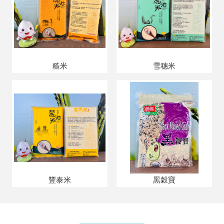
糙米
雪穗米
豐泰米
黑穀寶