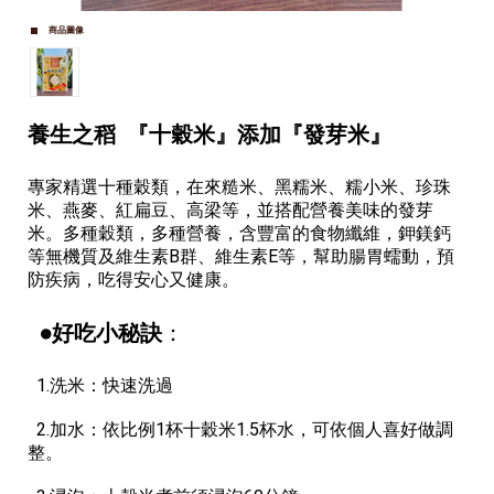
商品圖像
養生之稻 『十穀米』添加『發芽米』
專家精選十種穀類，在來糙米、黑糯米、糯小米、珍珠
米、燕麥、紅扁豆、高梁等，並搭配營養美味的發芽
米。多種穀類，多種營養，含豐富的食物纖維，鉀鎂鈣
等無機質及維生素B群、維生素E等，幫助腸胃蠕動，預
防疾病，吃得安心又健康。
●好吃小秘訣
：
1.洗米：快速洗過
2.加水：依比例1杯十穀米1.5杯水，可依個人喜好做調
整。